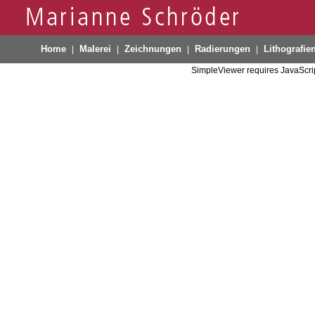
Home
Malerei
Zeichnungen
Radierungen
Lithografie
|
|
|
|
SimpleViewer requires JavaScrip