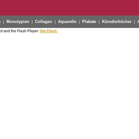
n
Monotypien
Collagen
Aquarelle
Plakate
Künstlerbücher
|
|
|
|
|
|
t and the Flash Player.
Get Flash.