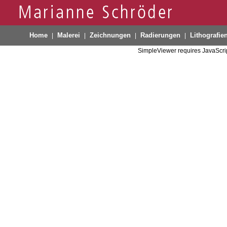
Home
Malerei
Zeichnungen
Radierungen
Lithografie
|
|
|
|
SimpleViewer requires JavaScrip