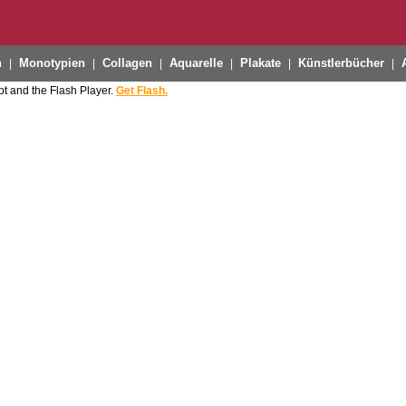
n
Monotypien
Collagen
Aquarelle
Plakate
Künstlerbücher
|
|
|
|
|
|
t and the Flash Player.
Get Flash.